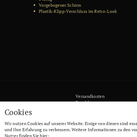
Vorgebogener Schirm
Plastik-Klipp-Verschluss im Retro-Look
Versandkosten
Bezahlen
Widerrufs­recht
Cookies
Impressum
Store
Wir nutzen Cookies auf unserer Website. Einige von diesen sind ess
FAQ
und Ihre Erfahrung zu verbessern. Weitere Informationen zu den v
Jobs
Nutzer finden Sie hier: