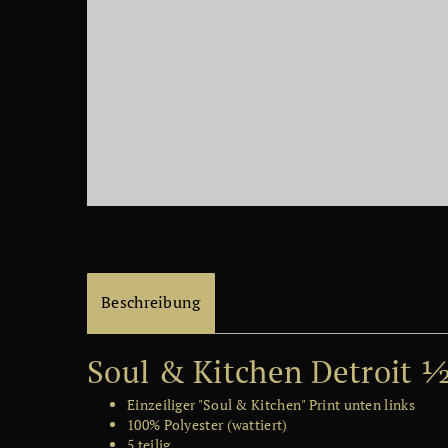
Beschreibung
Soul & Kitchen Detroit 
Einzeiliger "Soul & Kitchen" Print unten links
100% Polyester (wattiert)
5 teilig