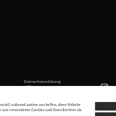
Daten­schutz­erklärung
AGB
Kontakt
Retoure anmelden
Vertrag widerrufen
enziell, während andere uns helfen, diese Website
Mein Konto (anmelden)
on uns verwendeten Cookies und Ihren Rechten als
Newsletter