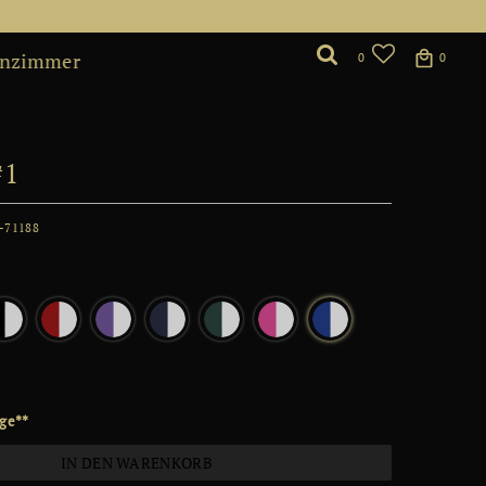
nzimmer
0
0
#1
-71188
*
age**
IN DEN WARENKORB