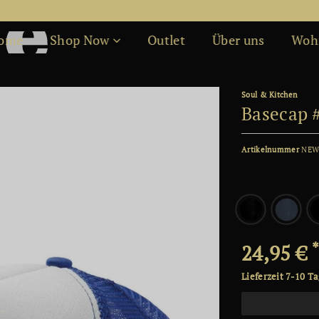
Kostenfreier Versand ab 50€
ome
Shop Now
Outlet
Über uns
Woh
Soul & Kitchen
Basecap 
Artikelnummer
NEW
24,95 €
Lieferzeit 7-10 T