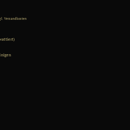
gl.
Versandkosten
wattiert)
inigen