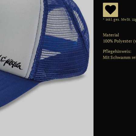
W
* inkl. ges. MwSt. zz
u
Material
ns
100% Polyester (
ch
Pflegehinweis
:
Mit Schwamm re
lis
te