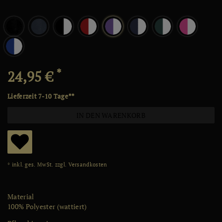
*
24,95 €
Lieferzeit 7-10 Tage**
IN DEN WARENKORB
W
* inkl. ges. MwSt. zzgl.
Versandkosten
u
ns
Material
ch
100% Polyester (wattiert)