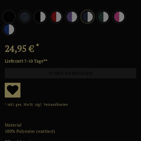
*
24,95 €
Lieferzeit 7-10 Tage**
IN DEN WARENKORB
W
* inkl. ges. MwSt. zzgl.
Versandkosten
u
ns
Material
ch
100% Polyester (wattiert)