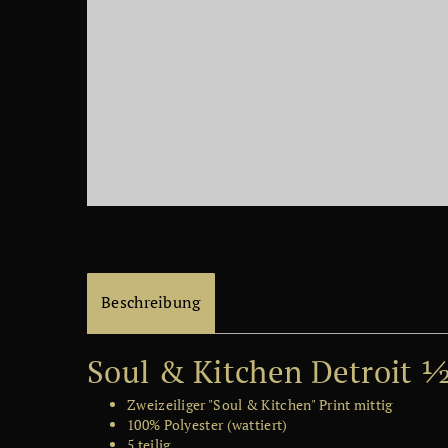
Beschreibung
Soul & Kitchen Detroit 
Zweizeiliger "Soul & Kitchen" Print mittig
100% Polyester (wattiert)
5 teilig