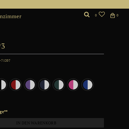
nzimmer
0
0
#3
-71207
*
age**
IN DEN WARENKORB