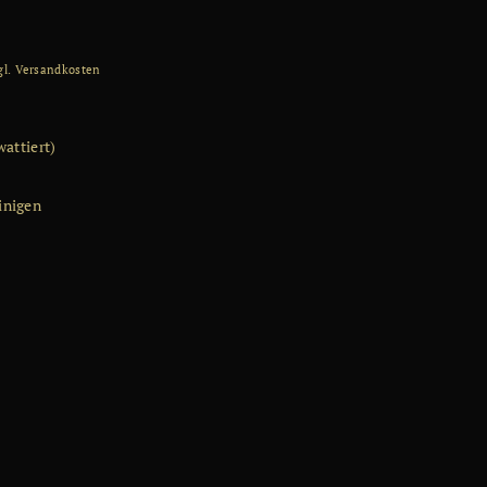
gl.
Versandkosten
wattiert)
inigen