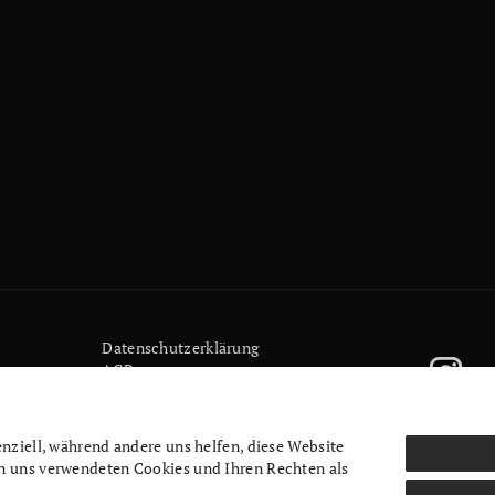
Daten­schutz­erklärung
AGB
Kontakt
Retoure anmelden
Vertrag widerrufen
enziell, während andere uns helfen, diese Website
Mein Konto (anmelden)
on uns verwendeten Cookies und Ihren Rechten als
Newsletter