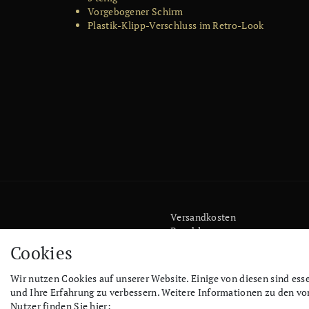
Vorgebogener Schirm
Plastik-Klipp-Verschluss im Retro-Look
Versandkosten
Bezahlen
Widerrufs­recht
Cookies
Impressum
Store
Wir nutzen Cookies auf unserer Website. Einige von diesen sind ess
FAQ
und Ihre Erfahrung zu verbessern. Weitere Informationen zu den v
Jobs
Nutzer finden Sie hier: