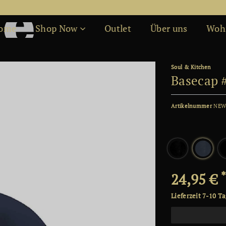
Kostenfreier Versand ab 50€
ome
Shop Now
Outlet
Über uns
Woh
Soul & Kitchen
Basecap 
Artikelnummer
NEW
24,95 €
Lieferzeit 7-10 T