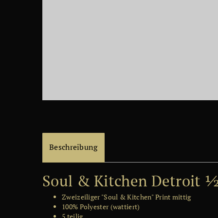
Beschreibung
Soul & Kitchen Detroit 
Zweizeiliger "Soul & Kitchen" Print mittig
100% Polyester (wattiert)
5 teilig