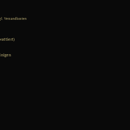
gl.
Versandkosten
wattiert)
inigen