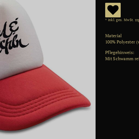
W
* inkl. ges. MwSt. zz
u
Material
ns
100% Polyester (
ch
Pflegehinweis
:
Mit Schwamm re
lis
te