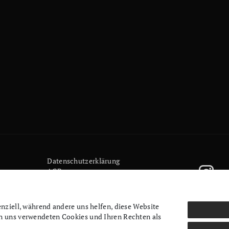
Daten­schutz­erklärung
AGB
Kontakt
Retoure anmelden
Vertrag widerrufen
enziell, während andere uns helfen, diese Website
Mein Konto (anmelden)
on uns verwendeten Cookies und Ihren Rechten als
Newsletter