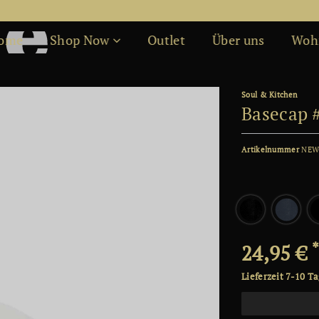
Kostenfreier Versand ab 50€
ome
Shop Now
Outlet
Über uns
Woh
Soul & Kitchen
Basecap 
Artikelnummer
NEW
24,95 €
Lieferzeit 7-10 T