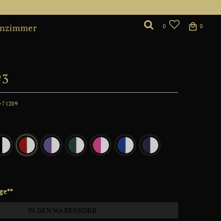
nzimmer
0
0
#3
-71209
*
age**
IN DEN WARENKORB