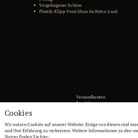
Vorgebogener Schirm
Plastik-Klipp-Verschluss im Retro-Look
Versandkosten
Bezahlen
Widerrufs­recht
Cookies
Impressum
Store
Wir nutzen Cookies auf unserer Website. Einige von diesen sind ess
FAQ
und Ihre Erfahrung zu verbessern. Weitere Informationen zu den v
Jobs
Nutzer finden Sie hier: