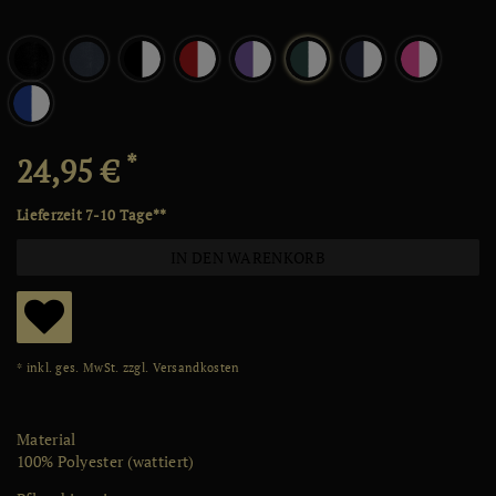
*
24,95 €
Lieferzeit 7-10 Tage**
IN DEN WARENKORB
W
* inkl. ges. MwSt. zzgl.
Versandkosten
u
ns
Material
ch
100% Polyester (wattiert)