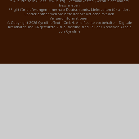
* Alle Preise inkl. ges. MwSt. zzgl.
Versandkosten
, wenn nicht anders
beschrieben
** gilt für Lieferungen innerhalb Deutschlands, Lieferzeiten für andere
Länder entnehmen Sie bitte der Schaltfläche mit den
Versandinformationen.
© Copyright 2026 Cyroline Textil GmbH. Alle Rechte vorbehalten.
Digitale
Kreativität und KI-gestützte Visualisierung sind Teil der kreativen Arbeit
von Cyroline