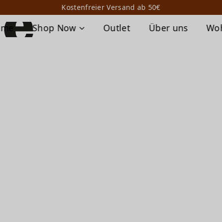
Kostenfreier Versand ab 50€
ome
Shop Now
Outlet
Über uns
Wo