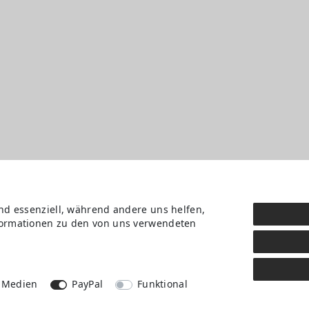
ind essenziell, während andere uns helfen,
nformationen zu den von uns verwendeten
Daten­schutz­erklärung
AGB
Kontakt
Retoure anmelden
Vertrag widerrufen
 Medien
PayPal
Funktional
Mein Konto (anmelden)
Newsletter