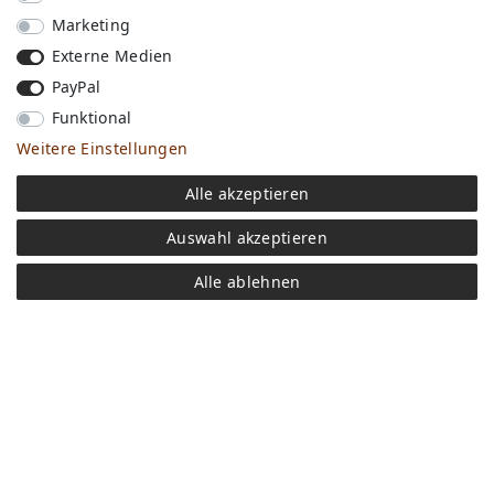
Marketing
Externe Medien
PayPal
Funktional
Weitere Einstellungen
Versandkosten
Alle akzeptieren
Bezahlen
Widerrufs­recht
Auswahl akzeptieren
Impressum
Store
Alle ablehnen
FAQ
Jobs
Daten­schutz­erklärung
AGB
Kontakt
Retoure anmelden
Vertrag widerrufen
Mein Konto (anmelden)
Newsletter