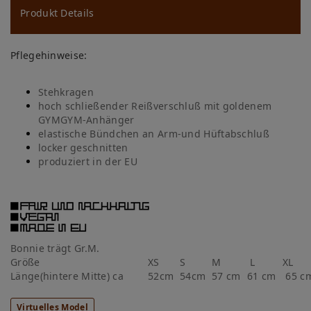
ns
Produkt Details
ch
Pflegehinweise:
lis
te
Stehkragen
hoch schließender Reißverschluß mit goldenem
GYMGYM-Anhänger
elastische Bündchen an Arm-und Hüftabschluß
locker geschnitten
produziert in der EU
Bonnie t
rägt Gr.M.
Größe
XS
S
M
L
XL
Länge(hintere Mitte) ca
52cm
54cm
57 cm
61 cm
65 
Virtuelles Model