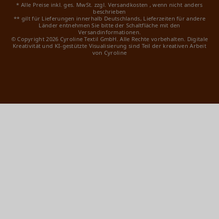
* Alle Preise inkl. ges. MwSt. zzgl.
Versandkosten
, wenn nicht anders
beschrieben
** gilt für Lieferungen innerhalb Deutschlands, Lieferzeiten für andere
Länder entnehmen Sie bitte der Schaltfläche mit den
Versandinformationen.
© Copyright 2026 Cyroline Textil GmbH. Alle Rechte vorbehalten.
Digitale
Kreativität und KI-gestützte Visualisierung sind Teil der kreativen Arbeit
von Cyroline