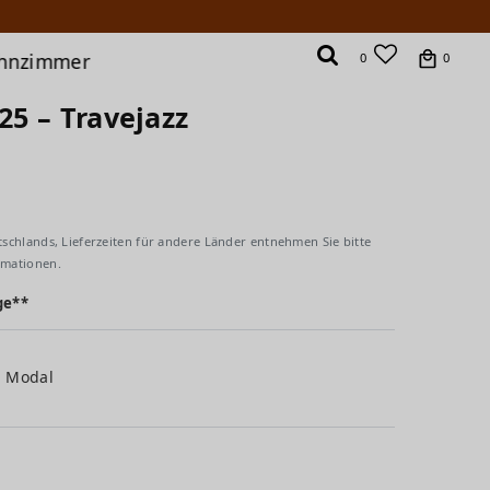
hnzimmer
0
0
025 – Travejazz
tschlands, Lieferzeiten für andere Länder entnehmen Sie bitte
rmationen.
ge**
% Modal