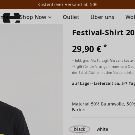
Kostenfreier Versand ab 50€
ome
Shop Now
Outlet
Über uns
Wo
Festival-Shirt 2
*
29,90 €
* inkl. ges. MwSt. zzgl.
Versandkosten
** gilt für Lieferungen innerhalb Deu
der Schaltfläche mit den Versandinfo
auf Lager- Lieferzeit ca. 5-7 Ta
Material:50% Baumwolle, 50
Farbe:
black
white