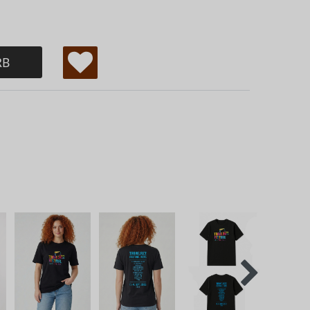
RB
W
u
ns
ch
lis
te