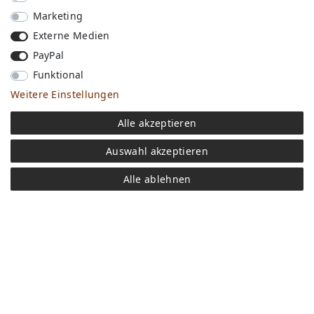
Marketing
Externe Medien
PayPal
Funktional
Weitere Einstellungen
Versandkosten
Alle akzeptieren
Bezahlen
Widerrufs­recht
Auswahl akzeptieren
Impressum
Store
Alle ablehnen
FAQ
Jobs
Daten­schutz­erklärung
AGB
Kontakt
Retoure anmelden
Vertrag widerrufen
Mein Konto (anmelden)
Newsletter