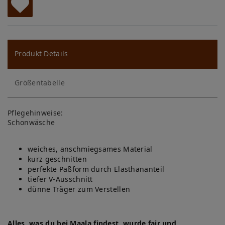
W
u
ns
Produkt Details
ch
Größentabelle
lis
te
Pflegehinweise:
Schonwäsche
weiches, anschmiegsames Material
kurz geschnitten
perfekte Paßform durch Elasthananteil
tiefer V-Ausschnitt
dünne Träger zum Verstellen
Alles, was du bei Maala findest, wurde fair und