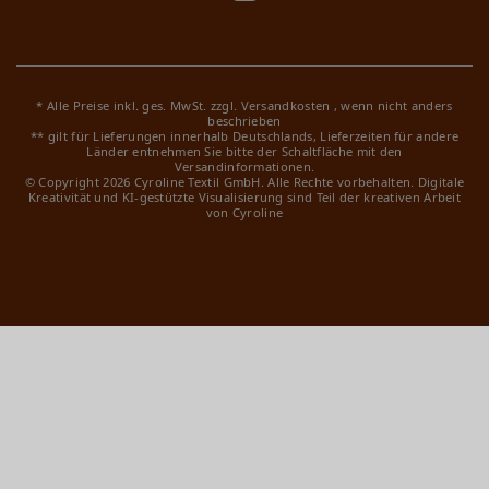
* Alle Preise inkl. ges. MwSt. zzgl.
Versandkosten
, wenn nicht anders
beschrieben
** gilt für Lieferungen innerhalb Deutschlands, Lieferzeiten für andere
Länder entnehmen Sie bitte der Schaltfläche mit den
Versandinformationen.
© Copyright 2026 Cyroline Textil GmbH. Alle Rechte vorbehalten.
Digitale
Kreativität und KI-gestützte Visualisierung sind Teil der kreativen Arbeit
von Cyroline