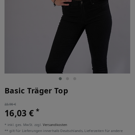
Basic Träger Top
22,90 €
*
16,03 €
* inkl. ges. MwSt. zzgl.
Versandkosten
** gilt für Lieferungen innerhalb Deutschlands, Lieferzeiten für andere