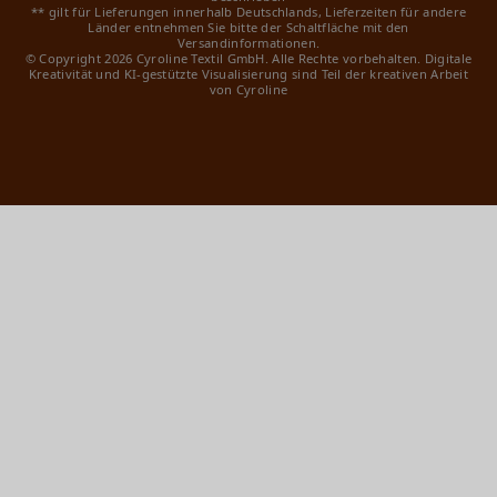
** gilt für Lieferungen innerhalb Deutschlands, Lieferzeiten für andere
Länder entnehmen Sie bitte der Schaltfläche mit den
Versandinformationen.
© Copyright 2026 Cyroline Textil GmbH. Alle Rechte vorbehalten.
Digitale
Kreativität und KI-gestützte Visualisierung sind Teil der kreativen Arbeit
von Cyroline