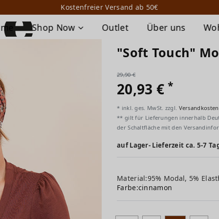
Kostenfreier Versand ab 50€
ome
Shop Now
Outlet
Über uns
Wo
"Soft Touch" Mo
29,90 €
*
20,93 €
* inkl. ges. MwSt. zzgl.
Versandkosten
** gilt für Lieferungen innerhalb Deu
der Schaltfläche mit den Versandinfo
auf Lager- Lieferzeit ca. 5-7 Ta
Material:95% Modal, 5% Elas
Farbe:
cinnamon