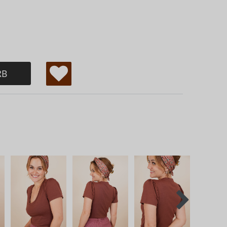
RB
W
u
ns
ch
lis
te