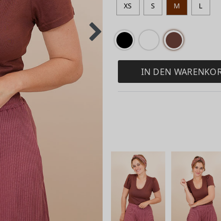
XS
S
M
L
IN DEN WARENKO