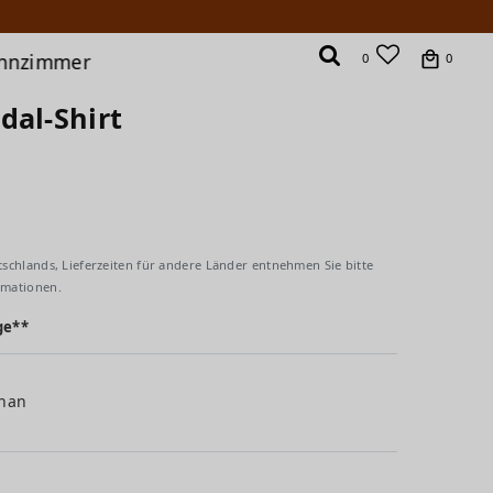
hnzimmer
0
0
dal-Shirt
tschlands, Lieferzeiten für andere Länder entnehmen Sie bitte
rmationen.
ge**
than