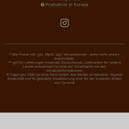
Produktion in Europa
* Alle Preise inkl. ges. MwSt. zzgl.
Versandkosten
, wenn nicht anders
beschrieben
** gilt für Lieferungen innerhalb Deutschlands, Lieferzeiten für andere
Länder entnehmen Sie bitte der Schaltfläche mit den
Versandinformationen.
© Copyright 2026 Cyroline Textil GmbH. Alle Rechte vorbehalten.
Digitale
Kreativität und KI-gestützte Visualisierung sind Teil der kreativen Arbeit
von Cyroline