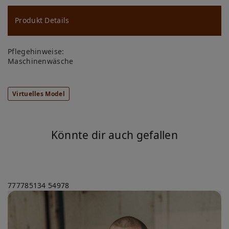
u
ns
Produkt Details
ch
Pflegehinweise:
lis
Maschinenwäsche
te
Virtuelles Model
Könnte dir auch gefallen
777785134
54978