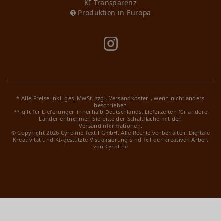
KI-Transparenz
Produktion in Europa
* Alle Preise inkl. ges. MwSt. zzgl.
Versandkosten
, wenn nicht anders
beschrieben
** gilt für Lieferungen innerhalb Deutschlands, Lieferzeiten für andere
Länder entnehmen Sie bitte der Schaltfläche mit den
Versandinformationen.
© Copyright 2026 Cyroline Textil GmbH. Alle Rechte vorbehalten.
Digitale
Kreativität und KI-gestützte Visualisierung sind Teil der kreativen Arbeit
von Cyroline