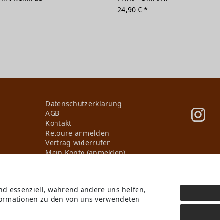
*
24,90 € *
Daten­schutz­erklärung
AGB
Kontakt
Retoure anmelden
Vertrag widerrufen
Mein Konto (anmelden)
Newsletter
Wir in Forst
KI-Transparenz
ind essenziell, während andere uns helfen,
Produktion in Europa
nformationen zu den von uns verwendeten