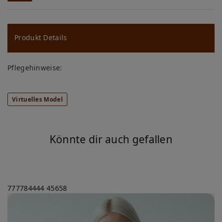
W
u
ns
Produkt Details
ch
Pflegehinweise:
lis
te
Virtuelles Model
Könnte dir auch gefallen
777784444
45658