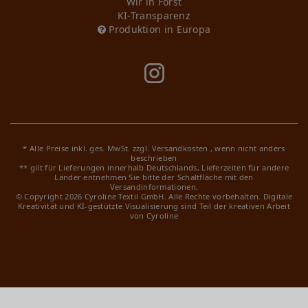
Wir in Forst
KI-Transparenz
Produktion in Europa
* Alle Preise inkl. ges. MwSt. zzgl.
Versandkosten
, wenn nicht anders
beschrieben
** gilt für Lieferungen innerhalb Deutschlands, Lieferzeiten für andere
Länder entnehmen Sie bitte der Schaltfläche mit den
Versandinformationen.
© Copyright 2026 Cyroline Textil GmbH. Alle Rechte vorbehalten.
Digitale
Kreativität und KI-gestützte Visualisierung sind Teil der kreativen Arbeit
von Cyroline