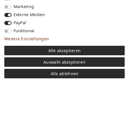
Marketing
Externe Medien
PayPal
Funktional
Weitere Einstellungen
Versandkosten
Alle akzeptieren
Bezahlen
Widerrufs­recht
Auswahl akzeptieren
Impressum
Store
Alle ablehnen
FAQ
Jobs
Daten­schutz­erklärung
AGB
Kontakt
Retoure anmelden
Vertrag widerrufen
Mein Konto (anmelden)
Newsletter