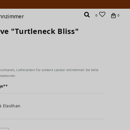
hnzimmer
0
0
ve "Turtleneck Bliss"
tschlands, Lieferzeiten für andere Länder entnehmen Sie bitte
rmationen.
ge**
% Elasthan