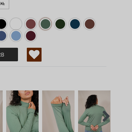
XL
RB
W
u
ns
ch
lis
te