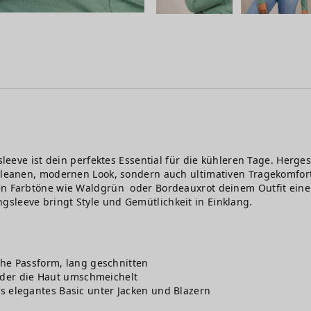
gsleeve ist dein perfektes Essential für die kühleren Tage. Herg
 cleanen, modernen Look, sondern auch ultimativen Tragekomfort
ten Farbtöne wie Waldgrün oder Bordeauxrot deinem Outfit eine
sleeve bringt Style und Gemütlichkeit in Einklang.
he Passform, lang geschnitten
, der die Haut umschmeichelt
 als elegantes Basic unter Jacken und Blazern