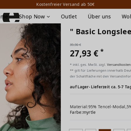
Kostenfreier Versand ab 50€
ome
Shop Now
Outlet
Über uns
Wo
" Basic Longslee
39,90 €
*
27,93 €
* inkl. ges. MwSt. zzgl.
Versandkosten
** gilt für Lieferungen innerhalb Deu
der Schaltfläche mit den Versandinfo
auf Lager- Lieferzeit ca. 5-7 Ta
Material:95% Tencel-Modal,5
Farbe:
myrtle