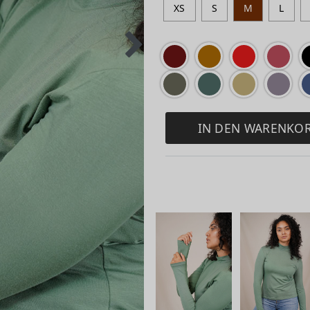
XS
S
M
L
IN DEN WARENKO