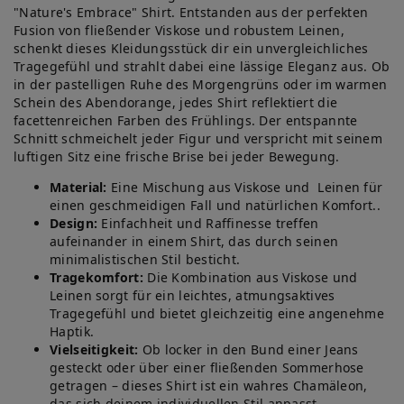
"Nature's Embrace" Shirt. Entstanden aus der perfekten
Fusion von fließender Viskose und robustem Leinen,
schenkt dieses Kleidungsstück dir ein unvergleichliches
Tragegefühl und strahlt dabei eine lässige Eleganz aus. Ob
in der pastelligen Ruhe des Morgengrüns oder im warmen
Schein des Abendorange, jedes Shirt reflektiert die
facettenreichen Farben des Frühlings. Der entspannte
Schnitt schmeichelt jeder Figur und verspricht mit seinem
luftigen Sitz eine frische Brise bei jeder Bewegung.
Material:
Eine Mischung aus Viskose und Leinen für
einen geschmeidigen Fall und natürlichen Komfort..
Design:
Einfachheit und Raffinesse treffen
aufeinander in einem Shirt, das durch seinen
minimalistischen Stil besticht.
Tragekomfort:
Die Kombination aus Viskose und
Leinen sorgt für ein leichtes, atmungsaktives
Tragegefühl und bietet gleichzeitig eine angenehme
Haptik.
Vielseitigkeit:
Ob locker in den Bund einer Jeans
gesteckt oder über einer fließenden Sommerhose
getragen – dieses Shirt ist ein wahres Chamäleon,
das sich deinem individuellen Stil anpasst.