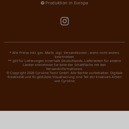
Produktion in Europa
* Alle Preise inkl. ges. MwSt. zzgl.
Versandkosten
, wenn nicht anders
beschrieben
** gilt für Lieferungen innerhalb Deutschlands, Lieferzeiten für andere
Länder entnehmen Sie bitte der Schaltfläche mit den
Versandinformationen.
© Copyright 2026 Cyroline Textil GmbH. Alle Rechte vorbehalten.
Digitale
Kreativität und KI-gestützte Visualisierung sind Teil der kreativen Arbeit
von Cyroline