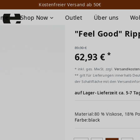
Kostenfreier Versand ab 50€
ome
Shop Now
Outlet
Über uns
Wo
"Feel Good" Rip
89,90 €
*
62,93 €
* inkl. ges. MwSt. zzgl.
Versandkosten
** gilt für Lieferungen innerhalb Deu
der Schaltfläche mit den Versandinfo
auf Lager- Lieferzeit ca. 5-7 Ta
Material:80 % Viskose, 18% Po
Farbe:
black