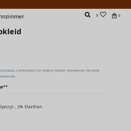
hnzimmer
0
0
pkleid
tschlands, Lieferzeiten für andere Länder entnehmen Sie bitte
rmationen.
ge**
lyacryl , 2% Elasthan