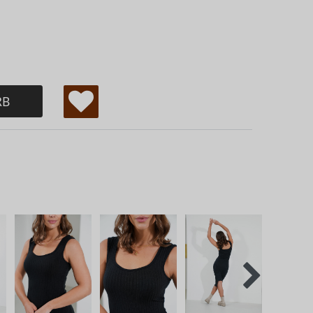
RB
W
u
ns
ch
lis
te