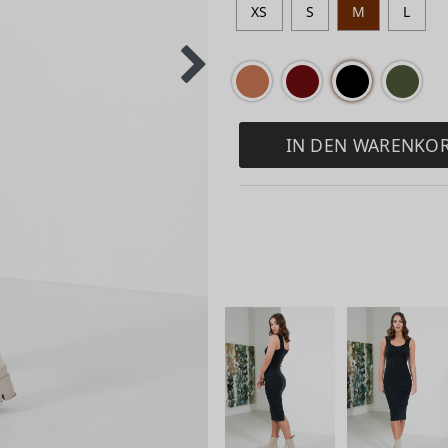
XS
S
M
L
IN DEN WARENKO