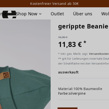
Kostenfreier Versand ab 50€
ome
Shop Now
Outlet
Über uns
Wo
gerippte Beanie
16,90 €
*
11,83 €
* inkl. ges. MwSt. zzgl.
Versandkosten
** gilt für Lieferungen innerhalb Deu
der Schaltfläche mit den Versandinfo
ausverkauft
Material:100% Baumwolle
Farbe:
silverpine