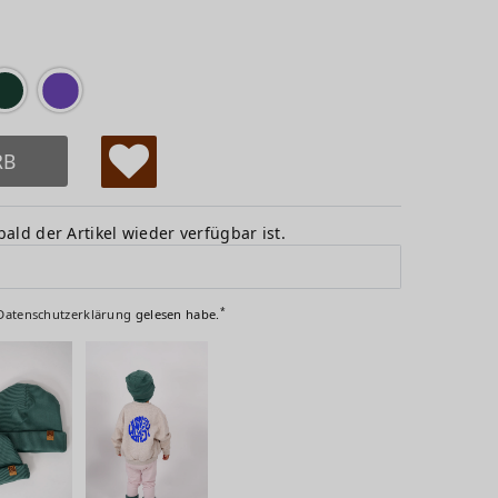
RB
W
u
ald der Artikel wieder verfügbar ist.
ns
ch
*
Daten­schutz­erklärung
gelesen habe.
lis
te