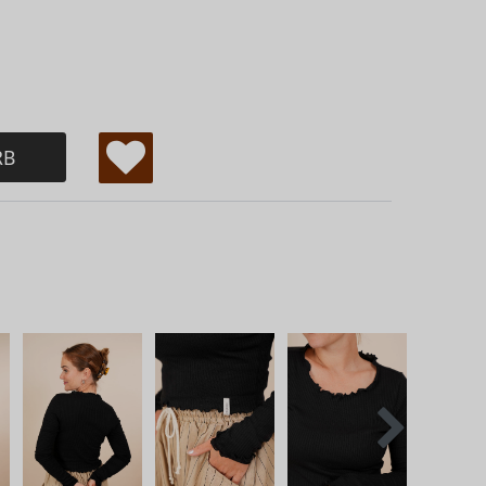
RB
W
u
ns
ch
lis
te