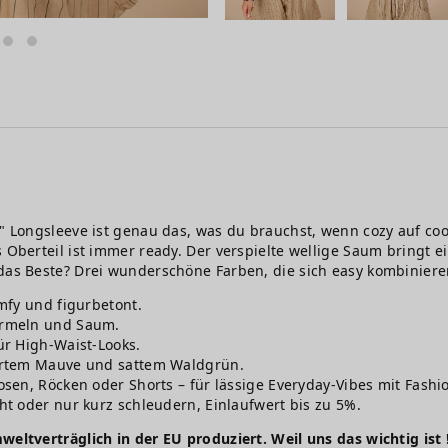
b" Longsleeve ist genau das, was du brauchst, wenn cozy auf coo
s Oberteil ist immer ready. Der verspielte wellige Saum bringt
 das Beste? Drei wunderschöne Farben, die sich easy kombinier
mfy und figurbetont.
Ärmeln und Saum.
ür High-Waist-Looks.
zartem Mauve und sattem Waldgrün.
sen, Röcken oder Shorts – für lässige Everyday-Vibes mit Fashio
t oder nur kurz schleudern, Einlaufwert bis zu 5%.
weltverträglich in der EU produziert. Weil uns das wichtig ist 