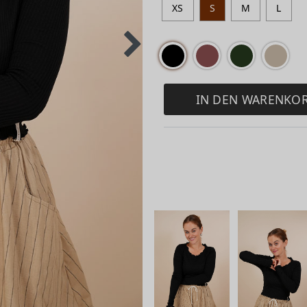
XS
S
M
L
IN DEN WARENKO