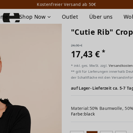
Kostenfreier Versand ab 50€
ome
Shop Now
Outlet
Über uns
Wo
"Cutie Rib" Cro
24,90 €
*
17,43 €
* inkl. ges. MwSt. zzgl.
Versandkosten
** gilt für Lieferungen innerhalb Deu
der Schaltfläche mit den Versandinfo
auf Lager- Lieferzeit ca. 5-7 Ta
Material:50% Baumwolle, 50
Farbe:
black