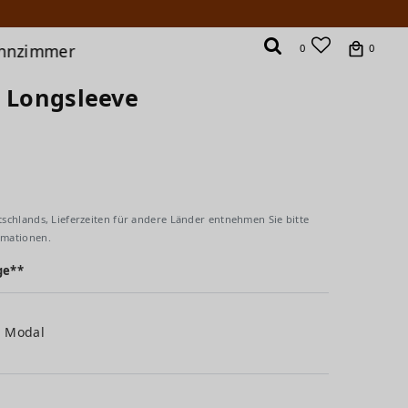
hnzimmer
0
0
p Longsleeve
tschlands, Lieferzeiten für andere Länder entnehmen Sie bitte
rmationen.
ge**
% Modal