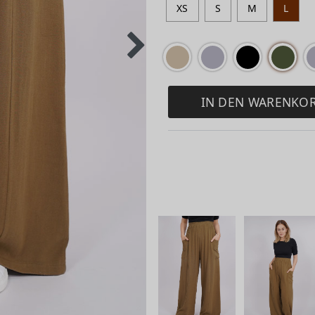
XS
S
M
L
IN DEN WARENKO