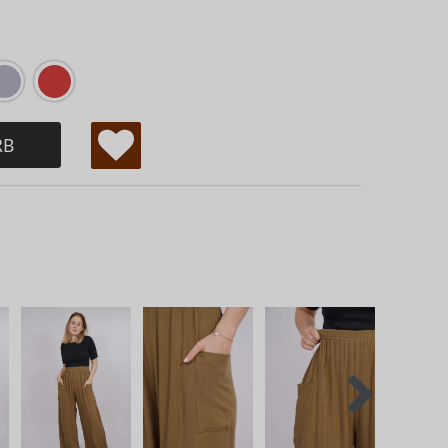
RB
W
u
ns
ch
lis
te