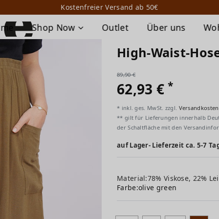
Kostenfreier Versand ab 50€
ome
Shop Now
Outlet
Über uns
Wo
High-Waist-Hos
89,90 €
*
62,93 €
* inkl. ges. MwSt. zzgl.
Versandkosten
** gilt für Lieferungen innerhalb Deu
der Schaltfläche mit den Versandinfo
auf Lager- Lieferzeit ca. 5-7 Ta
Material:78% Viskose, 22% Le
Farbe:
olive green