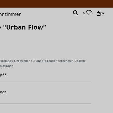
hnzimmer
0
0
e "Urban Flow“
tschlands, Lieferzeiten für andere Länder entnehmen Sie bitte
rmationen.
ge**
inen