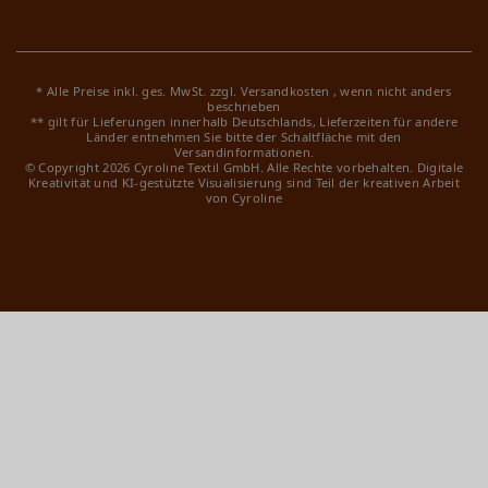
* Alle Preise inkl. ges. MwSt. zzgl.
Versandkosten
, wenn nicht anders
beschrieben
** gilt für Lieferungen innerhalb Deutschlands, Lieferzeiten für andere
Länder entnehmen Sie bitte der Schaltfläche mit den
Versandinformationen.
© Copyright 2026 Cyroline Textil GmbH. Alle Rechte vorbehalten.
Digitale
Kreativität und KI-gestützte Visualisierung sind Teil der kreativen Arbeit
von Cyroline