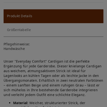
W
u
ns
Produkt Details
ch
Größentabelle
lis
te
Pflegehinweise:
Handwäsche
Unser "Everyday Comfort" Cardigan ist die perfekte
Ergänzung für jede Garderobe. Dieser knielange Cardigan
aus weichem, atmungsaktivem Strick ist ideal für
Lagenlooks an kühlen Tagen oder als leichte Jacke in den
Übergangsmonaten. Erhältlich in zwei neutralen Farbtönen
– einem sanften Beige und einem ruhigen Grau – lässt er
sich mühelos in Ihre bestehende Garderobe integrieren
und verleiht jedem Outfit eine schlichte Eleganz.
Material
: Weicher, strukturierter Strick, der