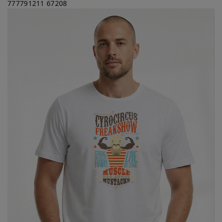
777791211
67208