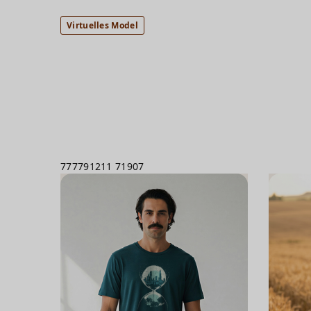
Virtuelles Model
777791211
71907