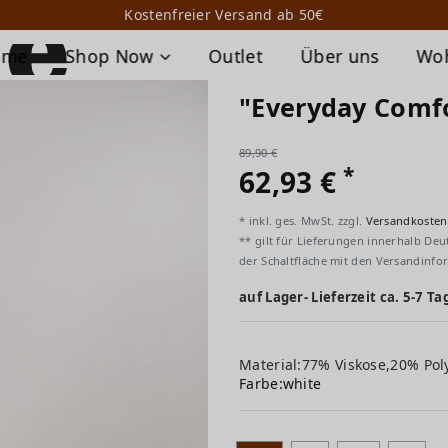
Kostenfreier Versand ab 50€
ome
Shop Now
Outlet
Über uns
Wo
"Everyday Comf
89,90 €
*
62,93 €
* inkl. ges. MwSt. zzgl.
Versandkosten
** gilt für Lieferungen innerhalb Deu
der Schaltfläche mit den Versandinfo
auf Lager- Lieferzeit ca. 5-7 Ta
Material:77% Viskose,20% Pol
Farbe:
white