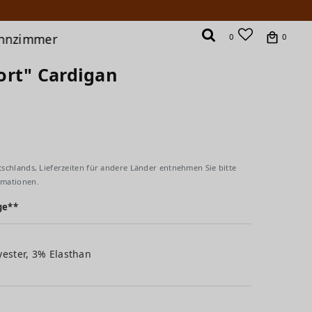
hnzimmer
0
0
ort" Cardigan
tschlands, Lieferzeiten für andere Länder entnehmen Sie bitte
rmationen.
ge**
yester, 3% Elasthan