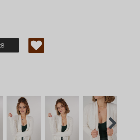
RB
W
u
ns
ch
lis
te