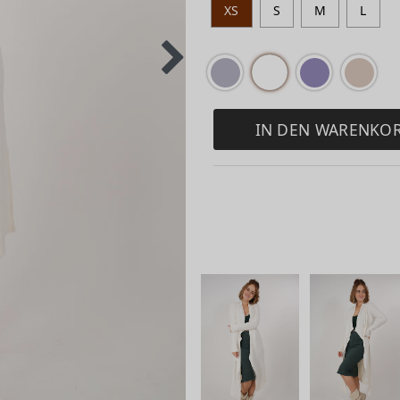
XS
S
M
L
IN DEN WARENKO