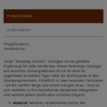
W
u
ns
Produkt Details
ch
Größentabelle
lis
te
Pflegehinweise:
Handwäsche
Unser "Everyday Comfort" Cardigan ist die perfekte
Ergänzung für jede Garderobe. Dieser knielange Cardigan
aus weichem, atmungsaktivem Strick ist ideal für
Lagenlooks an kühlen Tagen oder als leichte Jacke in den
Übergangsmonaten. Erhältlich in zwei neutralen Farbtönen
– einem sanften Beige und einem ruhigen Grau – lässt er
sich mühelos in Ihre bestehende Garderobe integrieren
und verleiht jedem Outfit eine schlichte Eleganz.
Material
: Weicher, strukturierter Strick, der