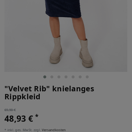
"Velvet Rib" knielanges
Rippkleid
69,90 €
*
48,93 €
* inkl. ges. MwSt. zzgl.
Versandkosten