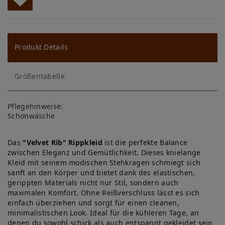
W
u
ns
Produkt Details
ch
Größentabelle
lis
te
Pflegehinweise:
Schonwäsche
Das
"Velvet Rib" Rippkleid
ist die perfekte Balance
zwischen Eleganz und Gemütlichkeit. Dieses knielange
Kleid mit seinem modischen Stehkragen schmiegt sich
sanft an den Körper und bietet dank des elastischen,
gerippten Materials nicht nur Stil, sondern auch
maximalen Komfort. Ohne Reißverschluss lässt es sich
einfach überziehen und sorgt für einen cleanen,
minimalistischen Look. Ideal für die kühleren Tage, an
denen du sowohl schick als auch entspannt gekleidet sein