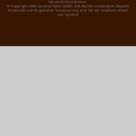
Versandinformationen.
© Copyright 2026 Cyroline Textil GmbH. Alle Rechte vorbehalten.
Digitale
Kreativität und KI-gestützte Visualisierung sind Teil der kreativen Arbeit
von Cyroline