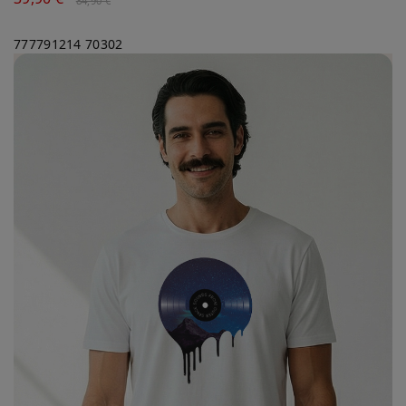
84,90 €
777791214
70302