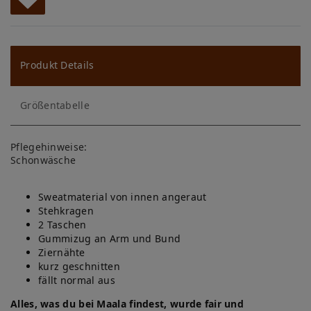
W
u
ns
Produkt Details
ch
Größentabelle
lis
te
Pflegehinweise:
Schonwäsche
Sweatmaterial von innen angeraut
Stehkragen
2 Taschen
Gummizug an Arm und Bund
Ziernähte
kurz geschnitten
fällt normal aus
Alles, was du bei Maala findest, wurde fair und