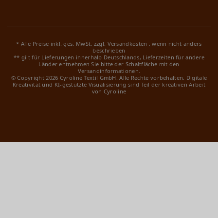
* Alle Preise inkl. ges. MwSt. zzgl.
Versandkosten
, wenn nicht anders
beschrieben
** gilt für Lieferungen innerhalb Deutschlands, Lieferzeiten für andere
Länder entnehmen Sie bitte der Schaltfläche mit den
Versandinformationen.
© Copyright 2026 Cyroline Textil GmbH. Alle Rechte vorbehalten.
Digitale
Kreativität und KI-gestützte Visualisierung sind Teil der kreativen Arbeit
von Cyroline