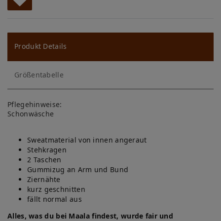
W
u
ns
Produkt Details
ch
Größentabelle
lis
te
Pflegehinweise:
Schonwäsche
Sweatmaterial von innen angeraut
Stehkragen
2 Taschen
Gummizug an Arm und Bund
Ziernähte
kurz geschnitten
fällt normal aus
Alles, was du bei Maala findest, wurde fair und