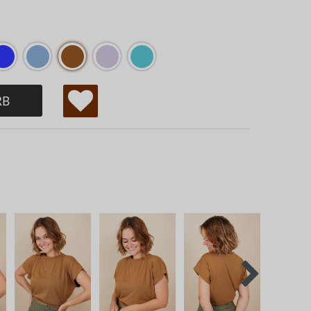
RB
W
u
ns
ch
lis
te