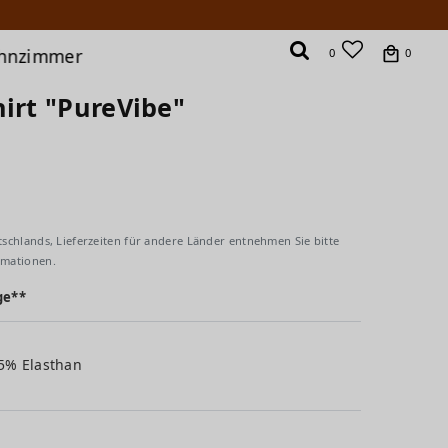
hnzimmer
0
0
hirt "PureVibe"
tschlands, Lieferzeiten für andere Länder entnehmen Sie bitte
rmationen.
ge**
 5% Elasthan