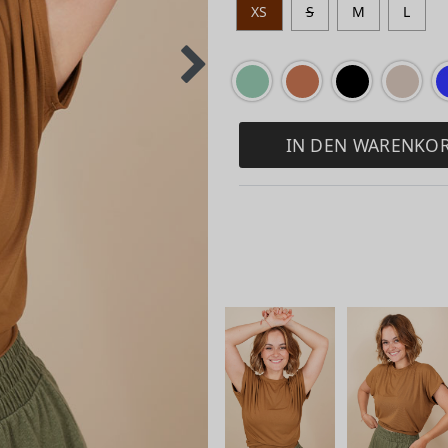
XS
S
M
L
IN DEN WARENKO