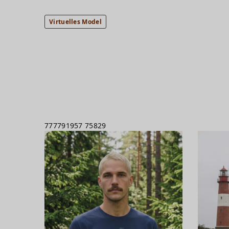
Virtuelles Model
777791957
75829