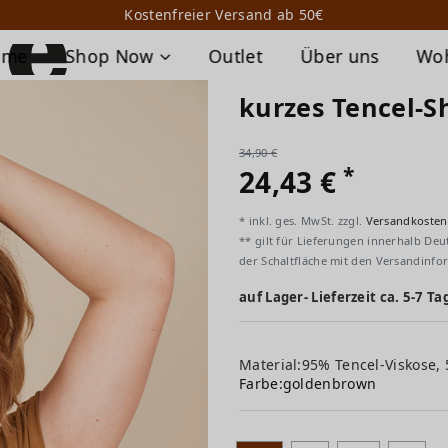
Kostenfreier Versand ab 50€
ome
Shop Now
Outlet
Über uns
Wo
kurzes Tencel-S
34,90 €
*
24,43 €
* inkl. ges. MwSt. zzgl.
Versandkosten
** gilt für Lieferungen innerhalb Deu
der Schaltfläche mit den Versandinfo
auf Lager- Lieferzeit ca. 5-7 Ta
Material:95% Tencel-Viskose,
Farbe:
goldenbrown