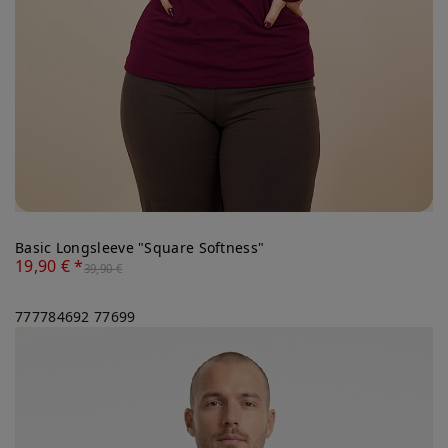
Basic Longsleeve "Square Softness"
19,90 € *
39,90 €
777784692
77699