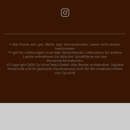
* Alle Preise inkl. ges. MwSt. zzgl.
Versandkosten
, wenn nicht anders
beschrieben
** gilt für Lieferungen innerhalb Deutschlands, Lieferzeiten für andere
Länder entnehmen Sie bitte der Schaltfläche mit den
Versandinformationen.
© Copyright 2026 Cyroline Textil GmbH. Alle Rechte vorbehalten.
Digitale
Kreativität und KI-gestützte Visualisierung sind Teil der kreativen Arbeit
von Cyroline