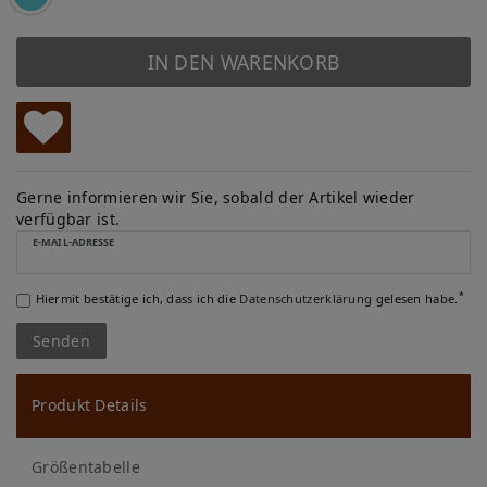
IN DEN WARENKORB
W
u
Gerne informieren wir Sie, sobald der Artikel wieder
verfügbar ist.
ns
E-MAIL-ADRESSE
ch
*
Hiermit bestätige ich, dass ich die
Daten­schutz­erklärung
gelesen habe.
lis
Senden
te
Produkt Details
Größentabelle