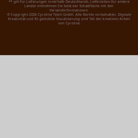
** gilt für Lieferungen innerhalb Deutschlands, Lieferzeiten für andere
Länder entnehmen Sie bitte der Schaltfläche mit den
Versandinformationen.
© Copyright 2026 Cyroline Textil GmbH. Alle Rechte vorbehalten.
Digitale
Kreativität und KI-gestützte Visualisierung sind Teil der kreativen Arbeit
von Cyroline