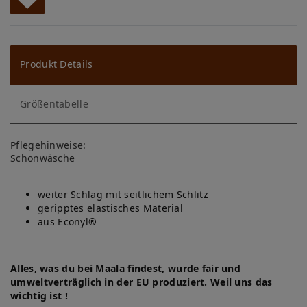
W
u
ns
Produkt Details
ch
Größentabelle
lis
te
Pflegehinweise:
Schonwäsche
weiter Schlag mit seitlichem Schlitz
geripptes elastisches Material
aus Econyl
®
Alles, was du bei Maala findest, wurde fair und
umweltverträglich in der EU produziert. Weil uns das
wichtig ist !