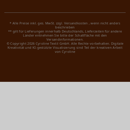
* Alle Preise inkl. ges. MwSt. zzgl.
Versandkosten
, wenn nicht anders
beschrieben
** gilt für Lieferungen innerhalb Deutschlands, Lieferzeiten für andere
Länder entnehmen Sie bitte der Schaltfläche mit den
Versandinformationen.
© Copyright 2026 Cyroline Textil GmbH. Alle Rechte vorbehalten.
Digitale
Kreativität und KI-gestützte Visualisierung sind Teil der kreativen Arbeit
von Cyroline