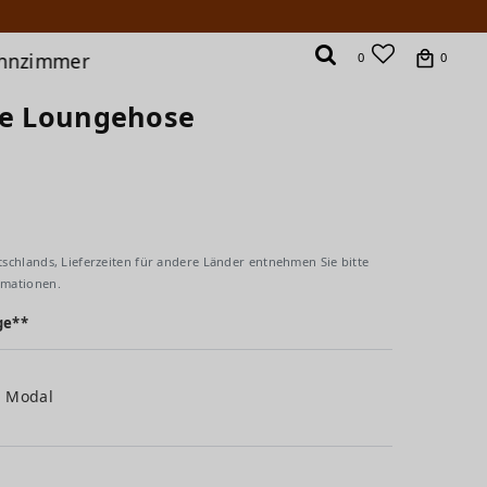
hnzimmer
0
0
te Loungehose
tschlands, Lieferzeiten für andere Länder entnehmen Sie bitte
rmationen.
ge**
% Modal