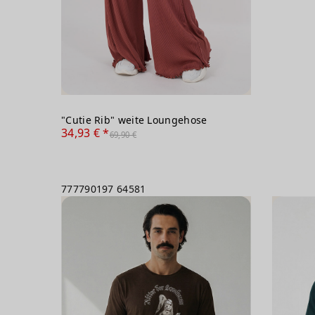
"Cutie Rib" weite Loungehose
34,93 € *
69,90 €
777790197
64581