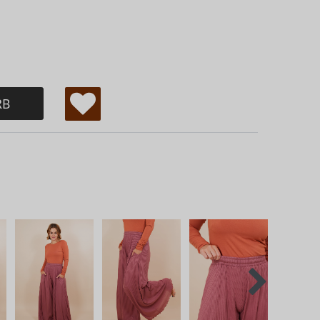
RB
W
u
ns
ch
lis
te