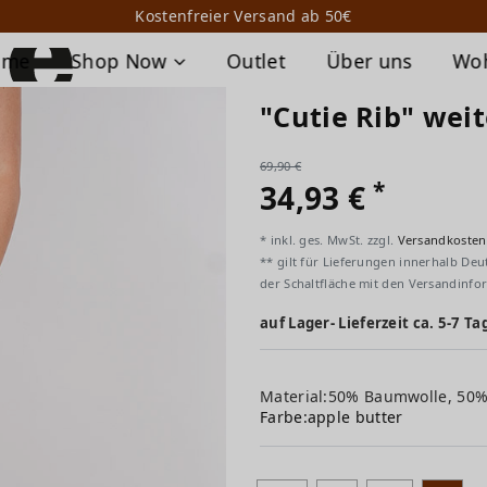
Kostenfreier Versand ab 50€
ome
Shop Now
Outlet
Über uns
Wo
"Cutie Rib" wei
69,90 €
*
34,93 €
* inkl. ges. MwSt. zzgl.
Versandkosten
** gilt für Lieferungen innerhalb Deu
der Schaltfläche mit den Versandinfo
auf Lager- Lieferzeit ca. 5-7 Ta
Material:50% Baumwolle, 50
Farbe:
apple butter