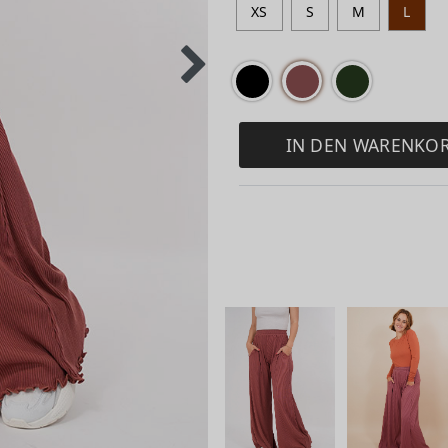
XS
S
M
L
IN DEN WARENKO