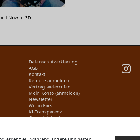
Shirt Now in 3D
*
Daten­schutz­erklärung
AGB
Kontakt
Retoure anmelden
Vertrag widerrufen
Mein Konto (anmelden)
Newsletter
Wir in Forst
KI-Transparenz
Produktion in Europa
ind essenziell, während andere uns helfen,