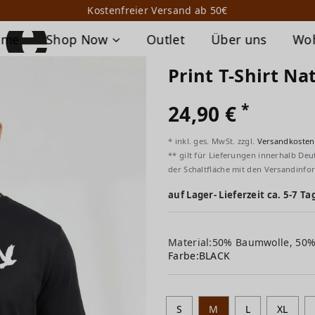
Kostenfreier Versand ab 50€
ome
Shop Now
Outlet
Über uns
Wo
Print T-Shirt Na
*
24,90 €
* inkl. ges. MwSt. zzgl.
Versandkosten
** gilt für Lieferungen innerhalb Deu
der Schaltfläche mit den Versandinfo
auf Lager- Lieferzeit ca. 5-7 Ta
Material:50% Baumwolle, 50
Farbe:
BLACK
S
M
L
XL