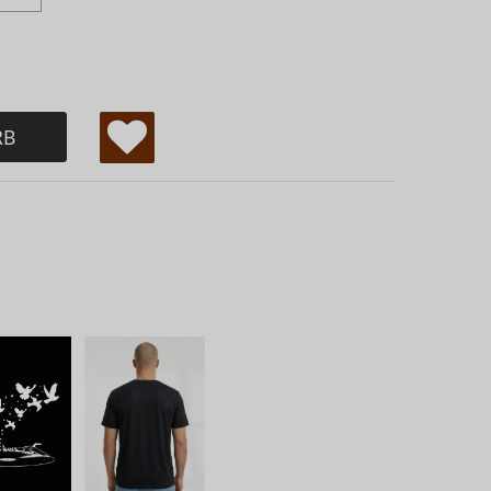
RB
W
u
ns
ch
lis
te