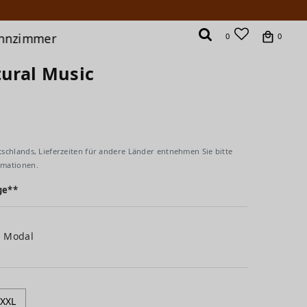
hnzimmer
0
0
tural Music
tschlands, Lieferzeiten für andere Länder entnehmen Sie bitte
rmationen.
ge**
% Modal
XXL