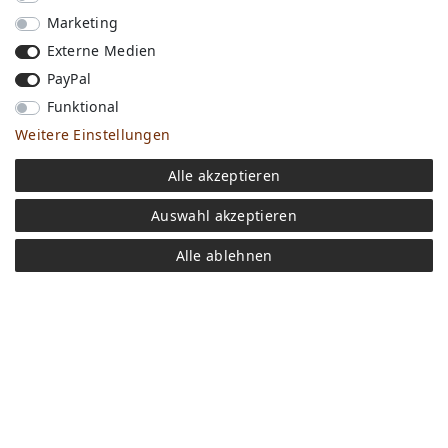
Marketing
Externe Medien
PayPal
Funktional
Weitere Einstellungen
Versandkosten
Alle akzeptieren
Bezahlen
Widerrufs­recht
Auswahl akzeptieren
Impressum
Store
Alle ablehnen
FAQ
Jobs
Daten­schutz­erklärung
AGB
Kontakt
Retoure anmelden
Vertrag widerrufen
Mein Konto (anmelden)
Newsletter