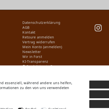
Daten­schutz­erklärung
AGB
Kontakt
Retoure anmelden
Vertrag widerrufen
Mein Konto (anmelden)
Newsletter
Wir in Forst
KI-Transparenz
Produktion in Europa
ind essenziell, während andere uns helfen,
* Alle Preise inkl. ges. MwSt. zzgl.
Versandkosten
, wenn nicht anders beschriebe
nformationen zu den von uns verwendeten
b Deutschlands, Lieferzeiten für andere Länder entnehmen Sie bitte der Schaltflä
GmbH. Alle Rechte vorbehalten.
Digitale Kreativität und KI-gestützte Visualisierun
Cyroline