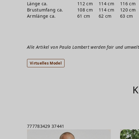
Länge ca.
112 cm
114 cm
116 cm
Brustumfang ca.
108 cm
114 cm
120 cm
Armlänge ca.
61 cm
62 cm
63 cm
Alle Artikel von Paula Lambert werden fair und umwelt
Virtuelles Model
K
777783429
37441