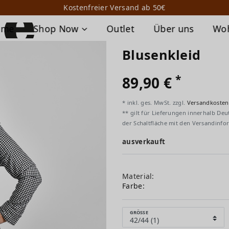
Kostenfreier Versand ab 50€
ome
Shop Now
Outlet
Über uns
Wo
Blusenkleid
*
89,90 €
* inkl. ges. MwSt. zzgl.
Versandkosten
** gilt für Lieferungen innerhalb Deu
der Schaltfläche mit den Versandinfo
ausverkauft
Material:
Farbe:
GRÖSSE