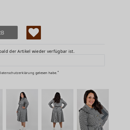
RB
W
u
ald der Artikel wieder verfügbar ist.
ns
ch
*
Daten­schutz­erklärung
gelesen habe.
lis
te