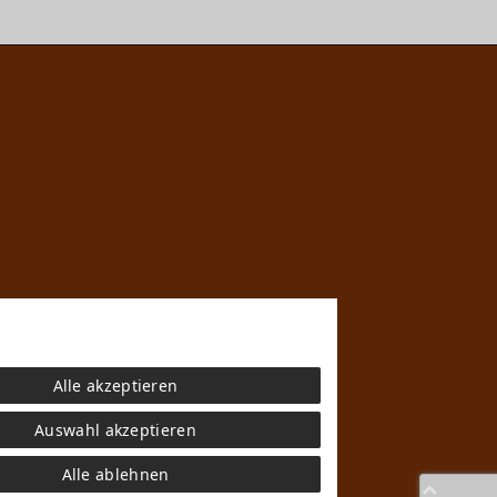
Alle akzeptieren
n
che mit den Versandinformationen.
g sind Teil der kreativen Arbeit von
Auswahl akzeptieren
Alle ablehnen