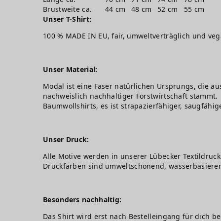
Brustweite ca.
44 cm
48 cm
52 cm
55 cm
Unser T-Shirt:
100 % MADE IN EU, fair, umweltverträglich und ve
Unser Material:
Modal ist eine Faser natürlichen Ursprungs, die au
nachweislich nachhaltiger Forstwirtschaft stammt. 
Baumwollshirts, es ist strapazierfähiger, saugfähig
Unser Druck:
Alle Motive werden in unserer Lübecker Textildruck
Druckfarben sind umweltschonend, wasserbasiere
Besonders nachhaltig:
Das Shirt wird erst nach Bestelleingang für dich b