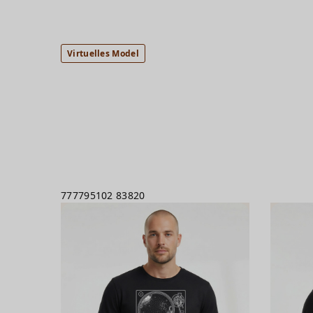
Virtuelles Model
777795102
83820