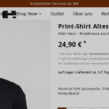
Kostenfreier Versand ab 50€
ome
Shop Now
Outlet
Über uns
Wo
Print-Shirt Alte
Altes Haus - Breakhouse aus 
*
24,90 €
* inkl. ges. MwSt. zzgl.
Versandkosten
** gilt für Lieferungen innerhalb Deu
der Schaltfläche mit den Versandinfo
auf Lager- Lieferzeit ca. 5-7 Ta
Material:50% Baumwolle, 50
Farbe:
BLACK