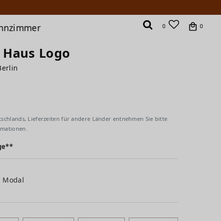
hnzimmer
0
0
s Haus Logo
Berlin
tschlands, Lieferzeiten für andere Länder entnehmen Sie bitte
rmationen.
ge**
% Modal