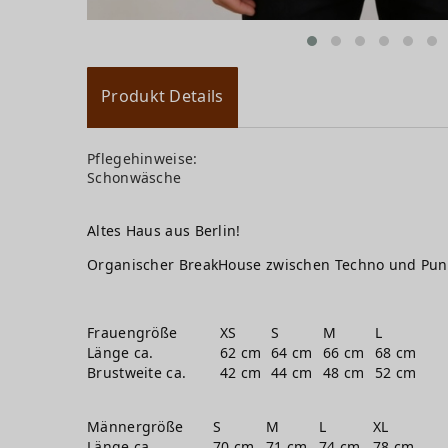
Produkt Details
Pflegehinweise:
Schonwäsche
Altes Haus aus Berlin!
Organischer BreakHouse zwischen Techno und Punk
Frauengröße
XS
S
M
L
Länge ca.
62 cm
64 cm
66 cm
68 cm
Brustweite ca.
42 cm
44 cm
48 cm
52 cm
Männergröße
S
M
L
XL
Länge ca.
70 cm
71 cm
74 cm
78 cm