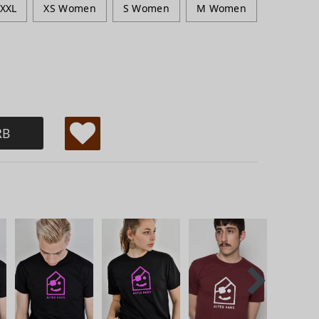
XXL
XS Women
S Women
M Women
RB
W
u
ns
ch
lis
te