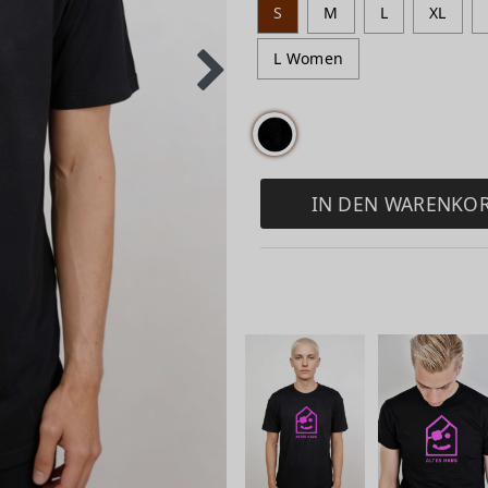
S
M
L
XL
L Women
IN DEN WARENKO