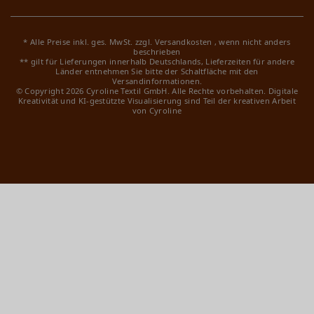
* Alle Preise inkl. ges. MwSt. zzgl.
Versandkosten
, wenn nicht anders
beschrieben
** gilt für Lieferungen innerhalb Deutschlands, Lieferzeiten für andere
Länder entnehmen Sie bitte der Schaltfläche mit den
Versandinformationen.
© Copyright 2026 Cyroline Textil GmbH. Alle Rechte vorbehalten.
Digitale
Kreativität und KI-gestützte Visualisierung sind Teil der kreativen Arbeit
von Cyroline