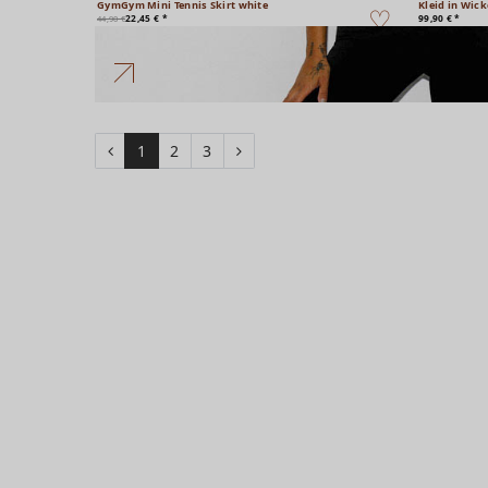
GymGym Mini Tennis Skirt white
Kleid in Wick
22,45 € *
99,90 € *
44,90 €
1
2
3