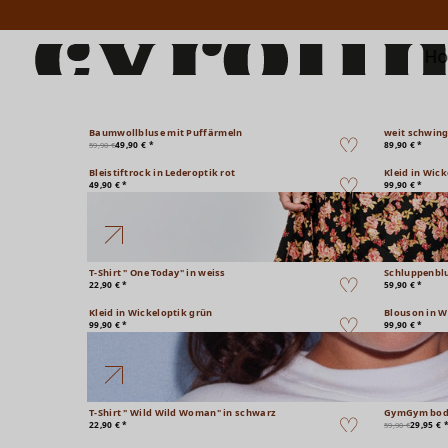
H
Baumwollbluse mit Puffärmeln
weit schwin
49,90 € *
89,90 € *
59,90 €
Bleistiftrock in Lederoptik rot
Kleid in Wic
49,90 € *
99,90 € *
T-Shirt " One Today" in weiss
Schluppenblu
22,90 € *
59,90 € *
Kleid in Wickeloptik grün
Blouson in W
99,90 € *
99,90 € *
T-Shirt " Wild Wild Woman" in schwarz
GymGym bod
22,90 € *
29,95 € 
59,90 €