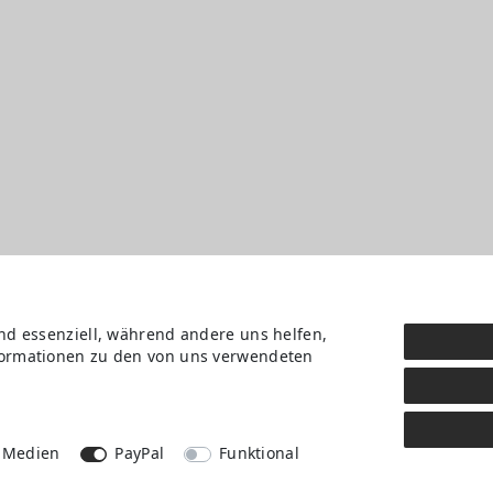
ind essenziell, während andere uns helfen,
nformationen zu den von uns verwendeten
Daten­schutz­erklärung
AGB
Kontakt
Retoure anmelden
Vertrag widerrufen
 Medien
PayPal
Funktional
Mein Konto (anmelden)
Newsletter