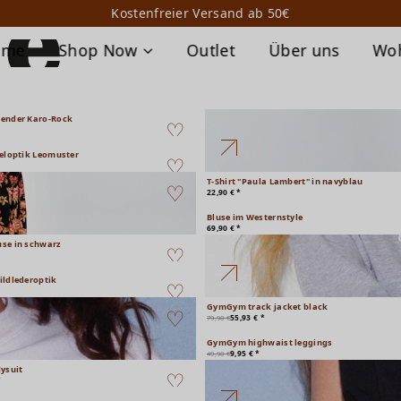
Kostenfreier Versand ab 50€
ome
Shop Now
Outlet
Über uns
Wo
gender Karo-Rock
keloptik Leomuster
T-Shirt "Paula Lambert" in navyblau
22,90 € *
Bluse im Westernstyle
69,90 € *
se in schwarz
ildlederoptik
GymGym track jacket black
55,93 € *
79,90 €
GymGym highwaist leggings
9,95 € *
49,90 €
ysuit
*