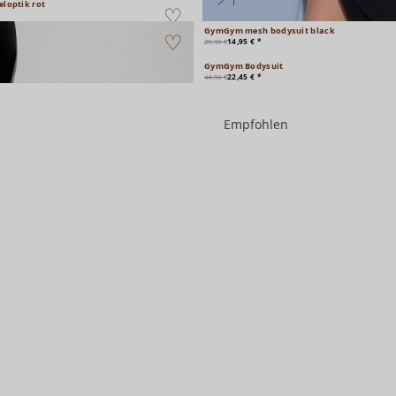
eloptik rot
GymGym mesh bodysuit black
14,95 € *
29,90 €
GymGym Bodysuit
22,45 € *
44,90 €