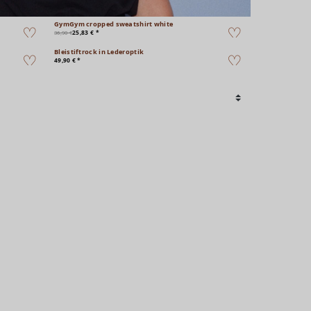
GymGym cropped sweatshirt white
25,83 € *
36,90 €
Bleistiftrock in Lederoptik
49,90 € *