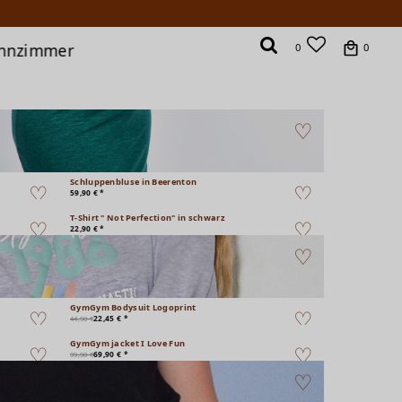
hnzimmer
0
0
Schluppenbluse in Beerenton
59,90 € *
T-Shirt " Not Perfection" in schwarz
22,90 € *
GymGym Bodysuit Logoprint
22,45 € *
44,90 €
GymGym jacket I Love Fun
69,90 € *
99,90 €