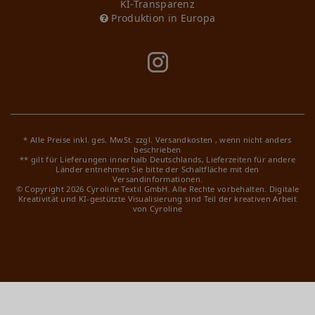
KI-Transparenz
Produktion in Europa
* Alle Preise inkl. ges. MwSt. zzgl.
Versandkosten
, wenn nicht anders
beschrieben
** gilt für Lieferungen innerhalb Deutschlands, Lieferzeiten für andere
Länder entnehmen Sie bitte der Schaltfläche mit den
Versandinformationen.
© Copyright 2026 Cyroline Textil GmbH. Alle Rechte vorbehalten.
Digitale
Kreativität und KI-gestützte Visualisierung sind Teil der kreativen Arbeit
von Cyroline