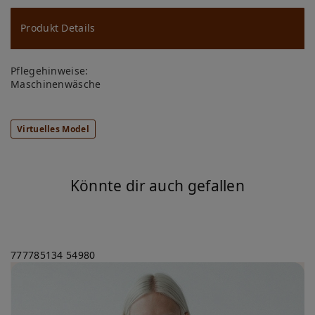
u
ns
Produkt Details
ch
Pflegehinweise:
lis
Maschinenwäsche
te
Virtuelles Model
Könnte dir auch gefallen
777785134
54980