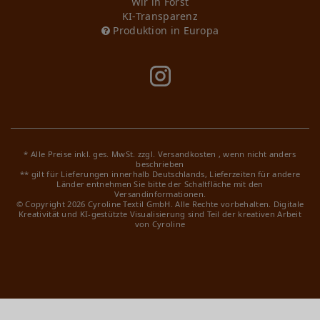
Wir in Forst
KI-Transparenz
Produktion in Europa
* Alle Preise inkl. ges. MwSt. zzgl.
Versandkosten
, wenn nicht anders
beschrieben
** gilt für Lieferungen innerhalb Deutschlands, Lieferzeiten für andere
Länder entnehmen Sie bitte der Schaltfläche mit den
Versandinformationen.
© Copyright 2026 Cyroline Textil GmbH. Alle Rechte vorbehalten.
Digitale
Kreativität und KI-gestützte Visualisierung sind Teil der kreativen Arbeit
von Cyroline