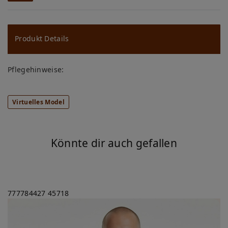
W
u
ns
Produkt Details
ch
Pflegehinweise:
lis
te
Virtuelles Model
Könnte dir auch gefallen
777784427
45718