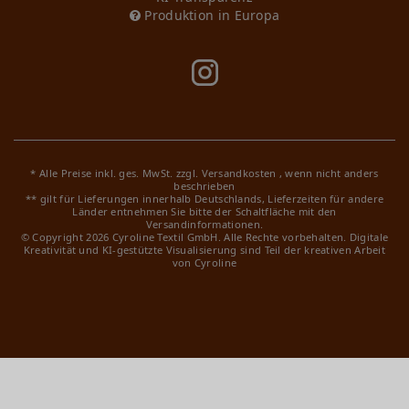
Produktion in Europa
* Alle Preise inkl. ges. MwSt. zzgl.
Versandkosten
, wenn nicht anders
beschrieben
** gilt für Lieferungen innerhalb Deutschlands, Lieferzeiten für andere
Länder entnehmen Sie bitte der Schaltfläche mit den
Versandinformationen.
© Copyright 2026 Cyroline Textil GmbH. Alle Rechte vorbehalten.
Digitale
Kreativität und KI-gestützte Visualisierung sind Teil der kreativen Arbeit
von Cyroline