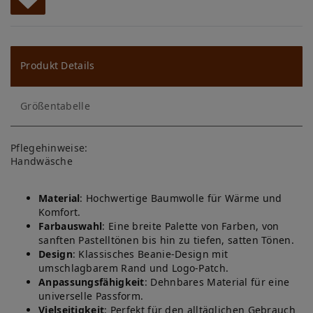
W
u
ns
Produkt Details
ch
Größentabelle
lis
te
Pflegehinweise:
Handwäsche
Material
: Hochwertige Baumwolle für Wärme und
Komfort.
Farbauswahl
: Eine breite Palette von Farben, von
sanften Pastelltönen bis hin zu tiefen, satten Tönen.
Design
: Klassisches Beanie-Design mit
umschlagbarem Rand und Logo-Patch.
Anpassungsfähigkeit
: Dehnbares Material für eine
universelle Passform.
Vielseitigkeit
: Perfekt für den alltäglichen Gebrauch