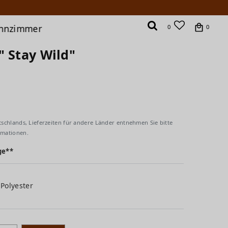
hnzimmer
0
0
" Stay Wild"
tschlands, Lieferzeiten für andere Länder entnehmen Sie bitte
rmationen.
ge**
Polyester