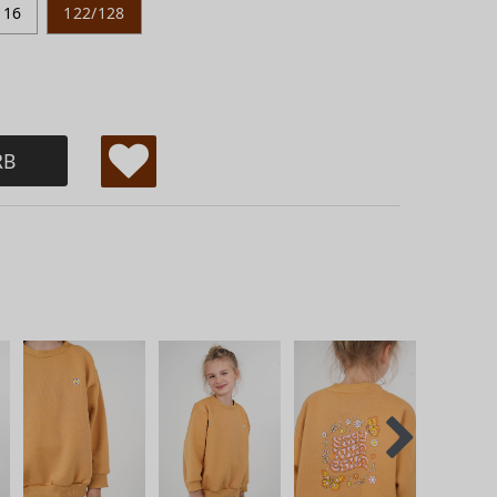
116
122/128
RB
W
u
ns
ch
lis
te