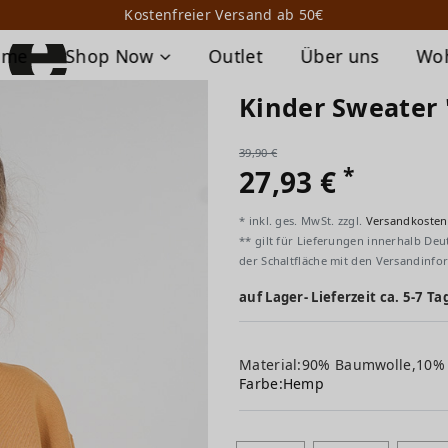
Kostenfreier Versand ab 50€
ome
Shop Now
Outlet
Über uns
Wo
Kinder Sweater 
39,90 €
*
27,93 €
* inkl. ges. MwSt. zzgl.
Versandkosten
** gilt für Lieferungen innerhalb Deu
der Schaltfläche mit den Versandinfo
auf Lager- Lieferzeit ca. 5-7 Ta
Material:90% Baumwolle,10% 
Farbe:
Hemp