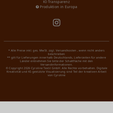
KI-Transparenz
Produktion in Europa
* Alle Preise inkl. ges. MwSt. zzgl.
Versandkosten
, wenn nicht anders
beschrieben
** gilt für Lieferungen innerhalb Deutschlands, Lieferzeiten für andere
Länder entnehmen Sie bitte der Schaltfläche mit den
Versandinformationen.
© Copyright 2026 Cyroline Textil GmbH. Alle Rechte vorbehalten.
Digitale
Kreativität und KI-gestützte Visualisierung sind Teil der kreativen Arbeit
von Cyroline