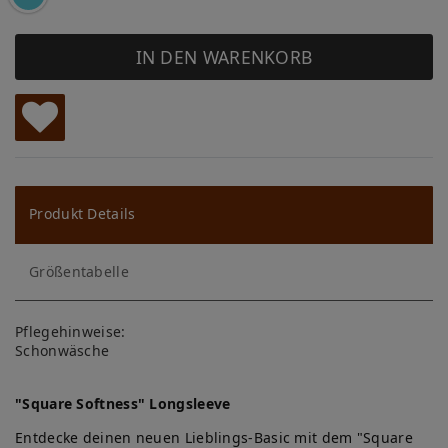
IN DEN WARENKORB
W
u
ns
Produkt Details
ch
Größentabelle
lis
te
Pflegehinweise:
Schonwäsche
"Square Softness" Longsleeve
Entdecke deinen neuen Lieblings-Basic mit dem "Square