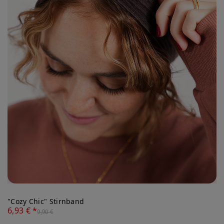
"Cozy Chic" Stirnband
6,93 € *
9,90 €