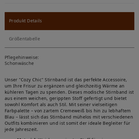
W
u
ns
Produkt Details
ch
Größentabelle
lis
te
Pflegehinweise:
Schonwäsche
Unser "Cozy Chic" Stirnband ist das perfekte Accessoire,
um Ihre Frisur zu ergänzen und gleichzeitig Wärme an
kühleren Tagen zu spenden. Dieses modische Stirnband ist
aus einem weichen, gerippten Stoff gefertigt und bietet
sowohl Komfort als auch Stil. Mit seiner vielseitigen
Farbpalette – von zartem Cremeweiß bis hin zu lebhaftem
Blau – lässt sich das Stirnband mühelos mit verschiedenen
Outfits kombinieren und ist somit der ideale Begleiter für
jede Jahreszeit.